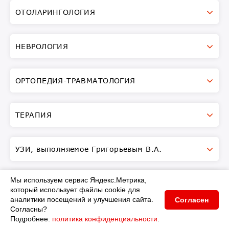
ОТОЛАРИНГОЛОГИЯ
НЕВРОЛОГИЯ
ОРТОПЕДИЯ-ТРАВМАТОЛОГИЯ
ТЕРАПИЯ
УЗИ, выполняемое Григорьевым В.А.
Мы используем
сервис
Яндекс.Метрика
,
УРОЛОГИЯ
который использует
файлы cookie для
аналитики посещений и улучшения сайта.
Согласен
Согласны?
Работает на
ArchiMed+
УЗИ, выполняемое Столь С.В.
Подробнее:
политика конфиденциальности
.